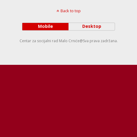
Back to top
Mobile
Desktop
Centar za socijalni rad Malo Crniće@Sva prava zadržana.